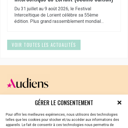
Du 31 juillet au 9 août 2026, le Festival
Interceltique de Lorient célèbre sa 55ème
édition. Plus grand rassemblement mondial…
VOIR TOUTES LES ACTUALITÉS
CELLULE D’ÉCOUTE ET DE SOUTIEN PSYCHOLOGIQUE ET
GÉRER LE CONSENTEMENT
JURIDIQUE
Pour offrir les meilleures expériences, nous utilisons des technologies
Vous avez été témoin ou vous êtes victime de VSS ? Ou
telles que les cookies pour stocker et/ou accéder aux informations des
vous êtes référent·es harcèlement en besoin de soutien
appareils. Le fait de consentir à ces technologies nous permettra de