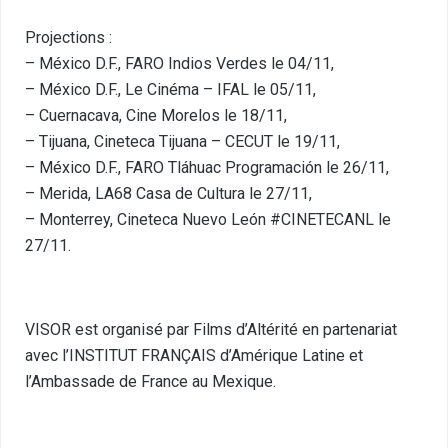
Projections :
– México D.F.,
FARO Indios Verdes
le 04/11,
– México D.F.,
Le Cinéma – IFAL
le 05/11,
– Cuernacava,
Cine Morelos
le 18/11,
– Tijuana,
Cineteca Tijuana – CECUT
le 19/11,
– México D.F.,
FARO Tláhuac Programación
le 26/11,
– Merida,
LA68 Casa de Cultura
le 27/11,
– Monterrey,
Cineteca Nuevo León #CINETECANL
le
27/11.
VISOR est organisé par
Films d’Altérité
en partenariat
avec l’
INSTITUT FRANÇAIS
d’Amérique Latine et
l’Ambassade de France au Mexique.