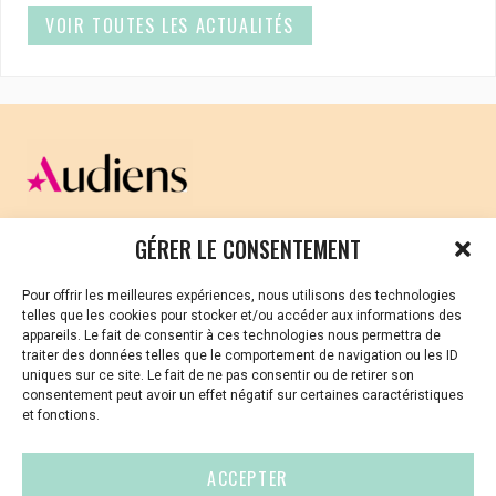
VOIR TOUTES LES ACTUALITÉS
CELLULE D’ÉCOUTE ET DE SOUTIEN PSYCHOLOGIQUE ET
GÉRER LE CONSENTEMENT
JURIDIQUE
Pour offrir les meilleures expériences, nous utilisons des technologies
Vous avez été témoin ou vous êtes victime de VSS ? Ou
telles que les cookies pour stocker et/ou accéder aux informations des
vous êtes référent·es harcèlement en besoin de soutien
appareils. Le fait de consentir à ces technologies nous permettra de
ou d’informations ?
traiter des données telles que le comportement de navigation ou les ID
uniques sur ce site. Le fait de ne pas consentir ou de retirer son
01 87 20 30 90
consentement peut avoir un effet négatif sur certaines caractéristiques
et fonctions.
violences-sexuelles-culture@audiens.org
ACCEPTER