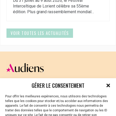
Du 31 juillet au 9 août 2026, le Festival
Interceltique de Lorient célèbre sa 55ème
édition. Plus grand rassemblement mondial…
VOIR TOUTES LES ACTUALITÉS
CELLULE D’ÉCOUTE ET DE SOUTIEN PSYCHOLOGIQUE ET
GÉRER LE CONSENTEMENT
JURIDIQUE
Pour offrir les meilleures expériences, nous utilisons des technologies
Vous avez été témoin ou vous êtes victime de VSS ? Ou
telles que les cookies pour stocker et/ou accéder aux informations des
vous êtes référent·es harcèlement en besoin de soutien
appareils. Le fait de consentir à ces technologies nous permettra de
ou d’informations ?
traiter des données telles que le comportement de navigation ou les ID
uniques sur ce site. Le fait de ne pas consentir ou de retirer son