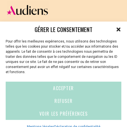
CELLULE D’ÉCOUTE ET DE SOUTIEN PSYCHOLOGIQUE ET
GÉRER LE CONSENTEMENT
JURIDIQUE
Pour offrir les meilleures expériences, nous utilisons des technologies
Vous avez été témoin ou vous êtes victime de VSS ? Ou
telles que les cookies pour stocker et/ou accéder aux informations des
vous êtes référent·es harcèlement en besoin de soutien
appareils. Le fait de consentir à ces technologies nous permettra de
ou d’informations ?
traiter des données telles que le comportement de navigation ou les ID
uniques sur ce site. Le fait de ne pas consentir ou de retirer son
01 87 20 30 90
consentement peut avoir un effet négatif sur certaines caractéristiques
et fonctions.
violences-sexuelles-culture@audiens.org
ACCEPTER
Site internet
REFUSER
VOIR LES PRÉFÉRENCES
Contact
Espace
Mentions
presse
légales
Mentions légales
Déclaration de confidentialité