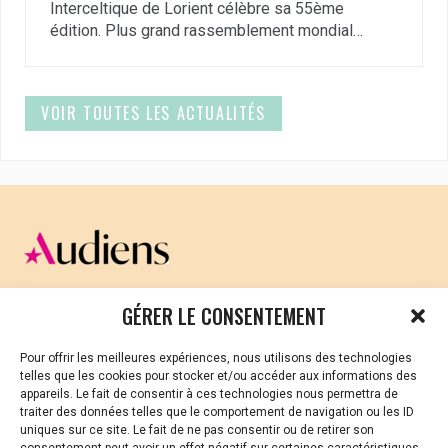
Interceltique de Lorient célèbre sa 55ème
édition. Plus grand rassemblement mondial…
VOIR TOUTES LES ACTUALITÉS
CELLULE D’ÉCOUTE ET DE SOUTIEN PSYCHOLOGIQUE ET
GÉRER LE CONSENTEMENT
JURIDIQUE
Pour offrir les meilleures expériences, nous utilisons des technologies
Vous avez été témoin ou vous êtes victime de VSS ? Ou
telles que les cookies pour stocker et/ou accéder aux informations des
vous êtes référent·es harcèlement en besoin de soutien
appareils. Le fait de consentir à ces technologies nous permettra de
ou d’informations ?
traiter des données telles que le comportement de navigation ou les ID
uniques sur ce site. Le fait de ne pas consentir ou de retirer son
01 87 20 30 90