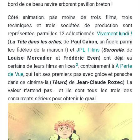
bord de ce beau navire arborant pavillon breton !
Côté animation, pas moins de trois films, trois
techniques et trois sociétés de production sont
représentés, parmi les 12 sélectionnés.
Vivement lundi !
(
La Tête dans les orties
, de
Paul Cabon
, un fidèle parmi
les fidèles de la maison !) et
JPL Films
(
Sororelle
, de
Louise Mercadier
et
Frédéric Even
) ont déjà eu
2
certains de leurs films en lices
, contrairement à
À Perte
de Vue
, qui fait ses premiers pas avec grâce et panache
dans ce cinéma-là (
Têtard
, de
Jean-Claude Rozec
). La
valeur n’attend pas… et ils sont tous les trois des
concurrents sérieux pour obtenir le graal.