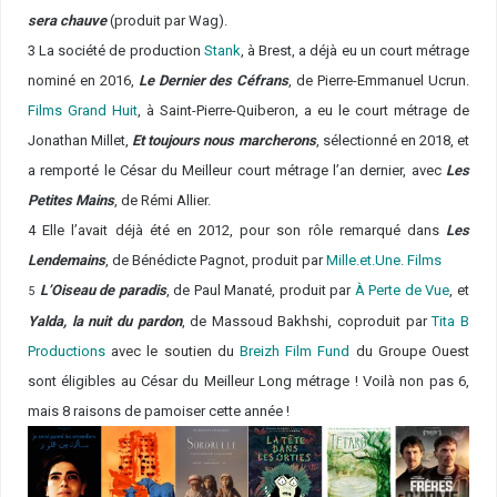
sera chauve
(produit par Wag).
3
La société de production
Stank
, à Brest, a déjà eu un court métrage
nominé en 2016,
Le Dernier des Céfrans
, de Pierre-Emmanuel Ucrun.
Films Grand Huit
, à Saint-Pierre-Quiberon, a eu le court métrage de
Jonathan Millet,
Et toujours nous marcherons
, sélectionné en 2018, et
a remporté le César du Meilleur court métrage l’an dernier, avec
Les
Petites Mains
, de Rémi Allier.
4
Elle l’avait déjà été en 2012, pour son rôle remarqué dans
Les
Lendemains
, de Bénédicte Pagnot, produit par
Mille.et.Une. Films
L’Oiseau de paradis
, de Paul Manaté, produit par
À Perte de Vue
, et
5
Yalda, la nuit du pardon
, de Massoud Bakhshi, coproduit par
Tita B
Productions
avec le soutien du
Breizh Film Fund
du Groupe Ouest
sont éligibles au César du Meilleur Long métrage ! Voilà non pas 6,
mais 8 raisons de pamoiser cette année !