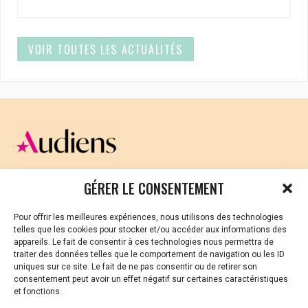
VOIR TOUTES LES ACTUALITÉS
CELLULE D’ÉCOUTE ET DE SOUTIEN PSYCHOLOGIQUE ET
GÉRER LE CONSENTEMENT
JURIDIQUE
Pour offrir les meilleures expériences, nous utilisons des technologies
Vous avez été témoin ou vous êtes victime de VSS ? Ou
telles que les cookies pour stocker et/ou accéder aux informations des
vous êtes référent·es harcèlement en besoin de soutien
appareils. Le fait de consentir à ces technologies nous permettra de
ou d’informations ?
traiter des données telles que le comportement de navigation ou les ID
uniques sur ce site. Le fait de ne pas consentir ou de retirer son
01 87 20 30 90
consentement peut avoir un effet négatif sur certaines caractéristiques
et fonctions.