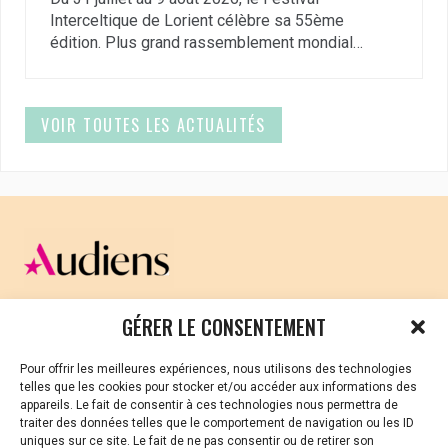
Interceltique de Lorient célèbre sa 55ème
édition. Plus grand rassemblement mondial…
VOIR TOUTES LES ACTUALITÉS
CELLULE D’ÉCOUTE ET DE SOUTIEN PSYCHOLOGIQUE ET
GÉRER LE CONSENTEMENT
JURIDIQUE
Pour offrir les meilleures expériences, nous utilisons des technologies
Vous avez été témoin ou vous êtes victime de VSS ? Ou
telles que les cookies pour stocker et/ou accéder aux informations des
vous êtes référent·es harcèlement en besoin de soutien
appareils. Le fait de consentir à ces technologies nous permettra de
ou d’informations ?
traiter des données telles que le comportement de navigation ou les ID
uniques sur ce site. Le fait de ne pas consentir ou de retirer son