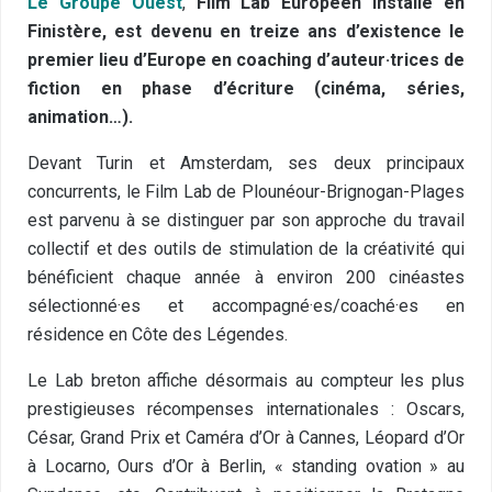
Le Groupe Ouest
,
Film Lab Européen installé en
Finistère, est devenu en treize ans d’existence le
premier lieu d’Europe en coaching d’auteur·trices de
fiction en phase d’écriture (cinéma, séries,
animation…).
Devant Turin et Amsterdam, ses deux principaux
concurrents, le Film Lab de Plounéour-Brignogan-Plages
est parvenu à se distinguer par son approche du travail
collectif et des outils de stimulation de la créativité qui
bénéficient chaque année à environ 200 cinéastes
sélectionné·es et accompagné·es/coaché·es en
résidence en Côte des Légendes.
Le Lab breton affiche désormais au compteur les plus
prestigieuses récompenses internationales : Oscars,
César, Grand Prix et Caméra d’Or à Cannes, Léopard d’Or
à Locarno, Ours d’Or à Berlin, « standing ovation » au