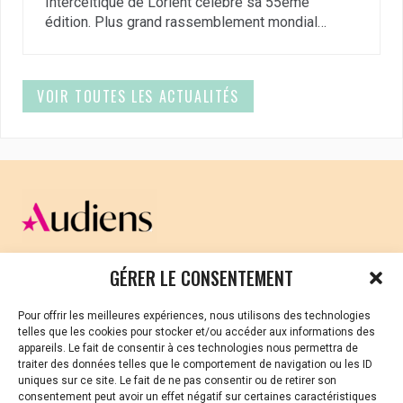
Interceltique de Lorient célèbre sa 55ème
édition. Plus grand rassemblement mondial…
VOIR TOUTES LES ACTUALITÉS
CELLULE D’ÉCOUTE ET DE SOUTIEN PSYCHOLOGIQUE ET
GÉRER LE CONSENTEMENT
JURIDIQUE
Pour offrir les meilleures expériences, nous utilisons des technologies
Vous avez été témoin ou vous êtes victime de VSS ? Ou
telles que les cookies pour stocker et/ou accéder aux informations des
vous êtes référent·es harcèlement en besoin de soutien
appareils. Le fait de consentir à ces technologies nous permettra de
ou d’informations ?
traiter des données telles que le comportement de navigation ou les ID
uniques sur ce site. Le fait de ne pas consentir ou de retirer son
01 87 20 30 90
consentement peut avoir un effet négatif sur certaines caractéristiques