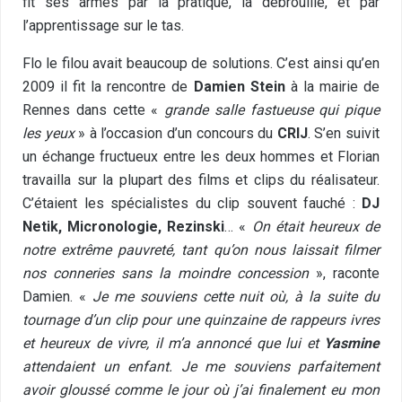
fit ses armes par la pratique, la débrouille, et par
l’apprentissage sur le tas.
Flo le filou avait beaucoup de solutions. C’est ainsi qu’en
2009 il fit la rencontre de
Damien Stein
à la mairie de
Rennes dans cette «
grande salle fastueuse qui pique
les yeux
» à l’occasion d’un concours du
CRIJ
. S’en suivit
un échange fructueux entre les deux hommes et Florian
travailla sur la plupart des films et clips du réalisateur.
C’étaient les spécialistes du clip souvent fauché :
DJ
Netik, Micronologie, Rezinski
… «
On était heureux de
notre extrême pauvreté, tant qu’on nous laissait filmer
nos conneries sans la moindre concession
», raconte
Damien. «
Je me souviens cette nuit où, à la suite du
tournage d’un clip pour une quinzaine de rappeurs ivres
et heureux de vivre, il m’a annoncé que lui et
Yasmine
attendaient un enfant. Je me souviens parfaitement
avoir gloussé comme le jour où j’ai finalement eu mon