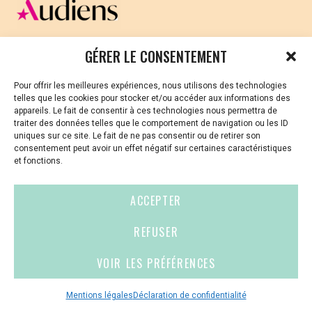
CELLULE D’ÉCOUTE ET DE SOUTIEN PSYCHOLOGIQUE ET
GÉRER LE CONSENTEMENT
JURIDIQUE
Pour offrir les meilleures expériences, nous utilisons des technologies
Vous avez été témoin ou vous êtes victime de VSS ? Ou
telles que les cookies pour stocker et/ou accéder aux informations des
vous êtes référent·es harcèlement en besoin de soutien
appareils. Le fait de consentir à ces technologies nous permettra de
ou d’informations ?
traiter des données telles que le comportement de navigation ou les ID
uniques sur ce site. Le fait de ne pas consentir ou de retirer son
01 87 20 30 90
consentement peut avoir un effet négatif sur certaines caractéristiques
et fonctions.
violences-sexuelles-culture@audiens.org
ACCEPTER
Site internet
REFUSER
VOIR LES PRÉFÉRENCES
Contact
Espace
Mentions
presse
légales
Mentions légales
Déclaration de confidentialité