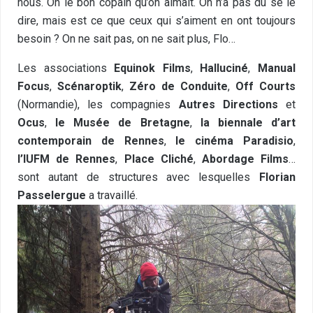
nous. Oh le bon copain qu’on aimait. On n’a pas du se le
dire, mais est ce que ceux qui s’aiment en ont toujours
besoin ? On ne sait pas, on ne sait plus, Flo…
Les associations
Equinok Films
,
Halluciné
,
Manual
Focus
,
Scénaroptik
,
Zéro de Conduite
,
Off Courts
(Normandie), les compagnies
Autres Directions
et
Ocus
,
le Musée de Bretagne
,
la biennale d’art
contemporain de Rennes
,
le cinéma Paradisio
,
l’IUFM de Rennes
,
Place Cliché
,
Abordage Films
…
sont autant de structures avec lesquelles
Florian
Passelergue
a travaillé.