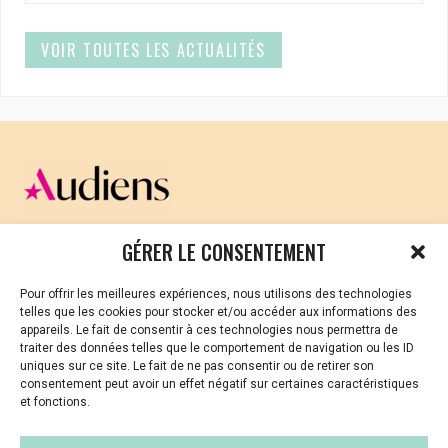
VOIR TOUTES LES ACTUALITÉS
CELLULE D’ÉCOUTE ET DE SOUTIEN PSYCHOLOGIQUE ET
GÉRER LE CONSENTEMENT
JURIDIQUE
Pour offrir les meilleures expériences, nous utilisons des technologies
Vous avez été témoin ou vous êtes victime de VSS ? Ou
telles que les cookies pour stocker et/ou accéder aux informations des
vous êtes référent·es harcèlement en besoin de soutien
appareils. Le fait de consentir à ces technologies nous permettra de
ou d’informations ?
traiter des données telles que le comportement de navigation ou les ID
uniques sur ce site. Le fait de ne pas consentir ou de retirer son
01 87 20 30 90
consentement peut avoir un effet négatif sur certaines caractéristiques
et fonctions.
violences-sexuelles-culture@audiens.org