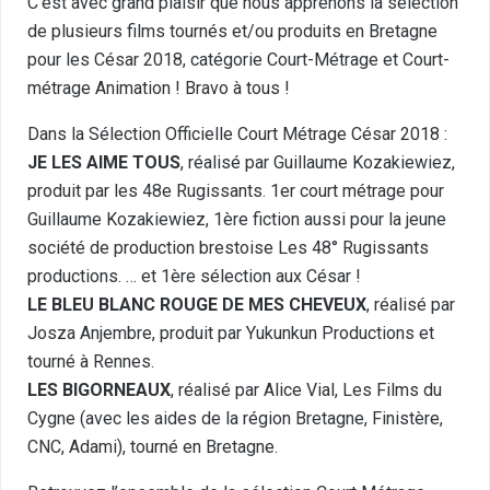
C’est avec grand plaisir que nous apprenons la sélection
de plusieurs films tournés et/ou produits en Bretagne
pour les César 2018, catégorie Court-Métrage et Court-
métrage Animation ! Bravo à tous !
Dans la Sélection Officielle Court Métrage César 2018 :
JE LES AIME TOUS
, réalisé par Guillaume Kozakiewiez,
produit par les 48e Rugissants. 1
er
court métrage pour
Guillaume Kozakiewiez, 1
ère
fiction aussi pour la jeune
société de production brestoise Les 48° Rugissants
productions. … et 1
ère
sélection aux César !
LE BLEU BLANC ROUGE DE MES CHEVEUX
, réalisé par
Josza Anjembre, produit par Yukunkun Productions et
tourné à Rennes.
LES BIGORNEAUX
, réalisé par Alice Vial, Les Films du
Cygne (avec les aides de la région Bretagne, Finistère,
CNC, Adami), tourné en Bretagne.