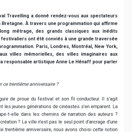
tival Travelling a donné rendez-vous aux spectateurs
la Bretagne. À travers une programmation qui affirme
ong métrage, des grands classiques aux inédits
s festivaliers ont été conviés à une grande traversée
e programmation. Paris, Londres, Montréal, New York,
x villes mémorielles, des villes imaginaires aux
 la responsable artistique Anne Le Hénaff pour parler
 ce trentième anniversaire ?
igure de proue du festival et son fil conducteur. Il s’agit
nt les jeunes générations de cinéastes s’en emparent. La
cupe-t-elle dans les chemins de narration des auteurs ?
réation ? La ville n’est pas le seul point d’ancrage d’une
 ce trentième anniversaire, nous avons choisi cette notion