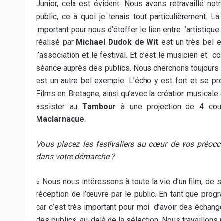
Junior, cela est évident. Nous avons retravaillé not
public, ce à quoi je tenais tout particulièrement. La
important pour nous d’étoffer le lien entre l’artistiqu
réalisé par
Michael Dudok de Wit
est un très bel e
l’association et le festival. Et c’est le musicien et
co
séance auprès des publics
.
Nous cherchons toujours 
est un autre bel exemple. L’écho y est fort et se 
Films en Bretagne, ainsi qu’avec la création musica
assister au
Tambour
à une projection de 4 cou
Maclarnaque
.
V
o
us placez les festivaliers au cœur de vos préoccup
dans votre démarche ?
« Nous nous intéressons à toute la vie d’un film, de s
réception de l’œuvre par le public. En tant que prog
car c’est très important pour moi
d’avoir des échang
des publics, au-delà de la sélection. Nous travaillons