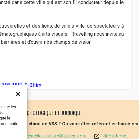
cré dans cette ville qui est son fil conducteur depuis le
passerelles et des liens, de ville à ville, de spectateurs à
inématographiques à arts visuels… Travelling nous invite au
barrières et d’ouvrir nos champs de vision.
9-368-1563-0-0.html
es que les
 SOUTIEN PSYCHOLOGIQUE ET JURIDIQUE
de
que le
 vous êtes victime de VSS ? Ou vous êtes référent·es harcèlem
s consentir
violences-sexuelles-culture@audiens.org
Site internet