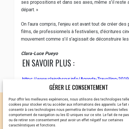
ses propositions et dans ses axes, même s’il reste an
départ. »
On l’aura compris, l’enjeu est avant tout de créer des 
films, de professionnels à festivaliers, d’écritures c
mouvement comme s’il s’agissait de déconstruire les 
Clara-Luce Pueyo
EN SAVOIR PLUS :
https://www.clairobscur.info/Agenda-Travelling-201
GÉRER LE CONSENTEMENT
Pour offrir les meilleures expériences, nous utilisons des technologies tell
CELLULE D’ÉCOUTE ET DE
cookies pour stocker et/ou accéder aux informations des appareils. Le fait 
consentir à ces technologies nous permettra de traiter des données telles 
Vous avez été témoin ou
comportement de navigation ou les ID uniques sur ce site. Le fait de ne pa
ou de retirer son consentement peut avoir un effet négatif sur certaines
caractéristiques et fonctions.
01 87 20 30 90