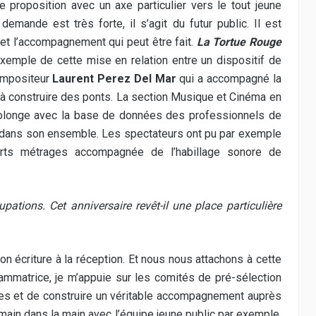
re proposition avec un axe particulier vers le tout jeune
 demande est très forte, il s’agit du futur public. Il est
e et l’accompagnement qui peut être fait.
La Tortue Rouge
xemple de cette mise en relation entre un dispositif de
mpositeur
Laurent Perez Del Mar
qui a accompagné la
à construire des ponts. La section Musique et Cinéma en
prolonge avec la base de données des professionnels de
le dans son ensemble. Les spectateurs ont pu par exemple
rts métrages accompagnée de l’habillage sonore de
ations. Cet anniversaire revêt-il une place particulière
on écriture à la réception. Et nous nous attachons à cette
rammatrice, je m’appuie sur les comités de pré-sélection
es et de construire un véritable accompagnement auprès
 main dans la main avec l’équipe jeune public par exemple.