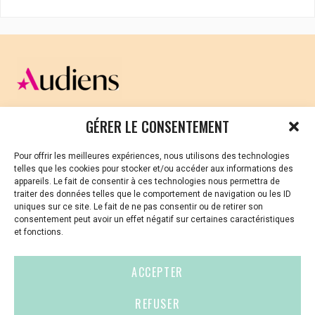
CELLULE D’ÉCOUTE ET DE SOUTIEN PSYCHOLOGIQUE ET
GÉRER LE CONSENTEMENT
JURIDIQUE
Pour offrir les meilleures expériences, nous utilisons des technologies
Vous avez été témoin ou vous êtes victime de VSS ? Ou
telles que les cookies pour stocker et/ou accéder aux informations des
vous êtes référent·es harcèlement en besoin de soutien
appareils. Le fait de consentir à ces technologies nous permettra de
ou d’informations ?
traiter des données telles que le comportement de navigation ou les ID
uniques sur ce site. Le fait de ne pas consentir ou de retirer son
01 87 20 30 90
consentement peut avoir un effet négatif sur certaines caractéristiques
et fonctions.
violences-sexuelles-culture@audiens.org
ACCEPTER
Site internet
REFUSER