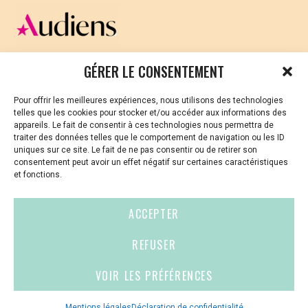
un temps d’échange pour répondre à vos
questions.
CELLULE D’ÉCOUTE ET DE SOUTIEN PSYCHOLOGIQUE ET
Rendez-vous via ce lien pour vous inscrire
GÉRER LE CONSENTEMENT
JURIDIQUE
Pour offrir les meilleures expériences, nous utilisons des technologies
Vous avez été témoin ou vous êtes victime de VSS ? Ou
telles que les cookies pour stocker et/ou accéder aux informations des
vous êtes référent·es harcèlement en besoin de soutien
appareils. Le fait de consentir à ces technologies nous permettra de
ou d’informations ?
traiter des données telles que le comportement de navigation ou les ID
uniques sur ce site. Le fait de ne pas consentir ou de retirer son
01 87 20 30 90
consentement peut avoir un effet négatif sur certaines caractéristiques
et fonctions.
violences-sexuelles-culture@audiens.org
ACCEPTER
Site internet
REFUSER
VOIR LES PRÉFÉRENCES
Contact
Espace
Mentions
presse
légales
Mentions légales
Déclaration de confidentialité