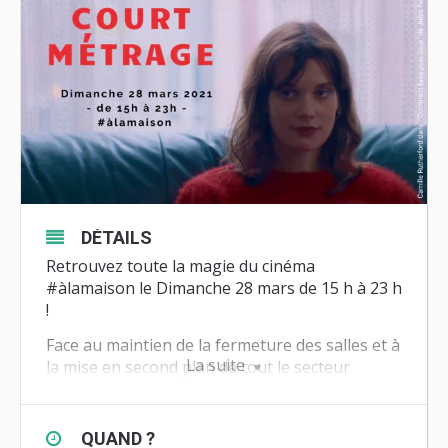
DÉTAILS
Retrouvez toute la magie du cinéma
#àlamaison le Dimanche 28 mars de 15 h à 23 h
!
Face au maintien de la fermeture des salles et à
La suite
la mise en second plan de tout le secteur
e
culturel, résistons et célébrons ensemble le 7
art au format court !
Nous vous proposons de découvrir des pépites
QUAND ?