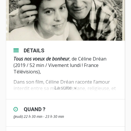
DÉTAILS
Tous nos voeux de bonheur
, de Céline Dréan
(2019 / 52 min / Vivement lundi ! France
Télévisions),
Dans son film, Céline Dréan raconte l’amour
La suite
interdit entre sa mère Christiane, religieuse, et
son père Gabriel, vicaire : « Mes parents se
sont mariés dans une chapelle, au petit matin,
sans témoins. Dans l’album photo, des images
QUAND ?
grises, sans robe de mariée ni le traditionnel
(Jeudi) 22 h 30 min - 23 h 30 min
baiser. A contre-courant de la société d’après
Mai-68, ce mariage était pourtant leur