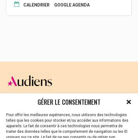
révolution. »
CALENDRIER
GOOGLE AGENDA
Ce film avait été sélectionné pour le Mois du doc*,
prévu initialement en novembre 2020.
*Un évènement national d’Images en Bibliothèque,
coordonné en Ille-et-Vilaine par Comptoir du doc.
Voir la bande annonce :
https://youtu.be/9ZOhFzJbqKc
CELLULE D’ÉCOUTE ET DE SOUTIEN PSYCHOLOGIQUE ET
GÉRER LE CONSENTEMENT
JURIDIQUE
Pour offrir les meilleures expériences, nous utilisons des technologies
Vous avez été témoin ou vous êtes victime de VSS ? Ou
telles que les cookies pour stocker et/ou accéder aux informations des
vous êtes référent·es harcèlement en besoin de soutien
appareils. Le fait de consentir à ces technologies nous permettra de
ou d’informations ?
traiter des données telles que le comportement de navigation ou les ID
uniques sur ce site. Le fait de ne pas consentir ou de retirer son