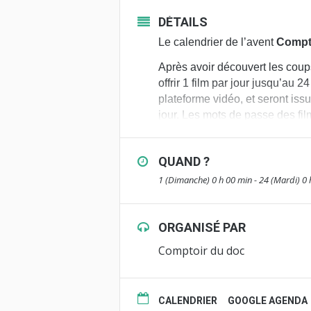
DÉTAILS
Le calendrier de l’avent
Compt
Après avoir découvert les cou
offrir 1 film par jour jusqu’au
plateforme vidéo, et seront iss
jour. Les mots de passe des fil
Rendez-vous par ici pour 
QUAND ?
1 (Dimanche) 0 h 00 min - 24 (Mardi) 0 
ORGANISÉ PAR
Comptoir du doc
CALENDRIER
GOOGLE AGENDA