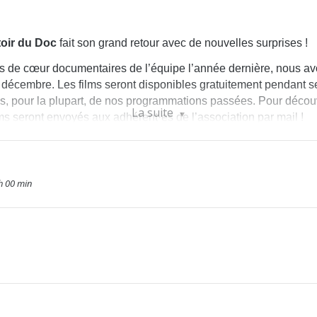
oir du Doc
fait son grand retour avec de nouvelles surprises !
ps de cœur documentaires de l’équipe l’année dernière, nous a
 24 décembre. Les films seront disponibles gratuitement pendant s
us, pour la plupart, de nos programmations passées. Pour découvr
La suite
ms seront envoyés aux adhérent·es de l’association par mail !
de plus amples informations.
h 00 min