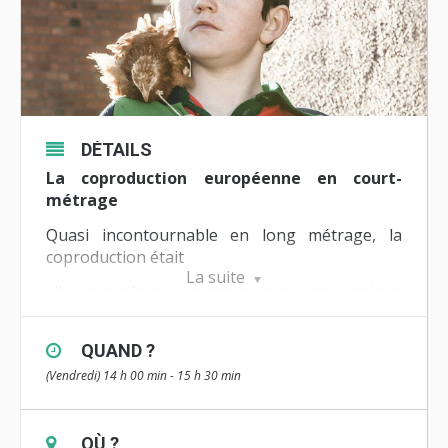
DÉTAILS
La coproduction européenne en court-
métrage
Quasi incontournable en long métrage, la
coproduction était
La suite
il y a quelques années encore une pratique
peu usuelle pour le court métrage. Aujourd’hui,
nombreux sont les films courts issus de
QUAND ?
collaborations entre producteurs implantés
(Vendredi) 14 h 00 min - 15 h 30 min
dans différentes régions d’Europe.
A partir de deux études de cas basées sur des
films projetés cette année à Brest, nous nous
OÙ ?