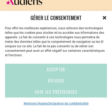
CELLULE D’ÉCOUTE ET DE SOUTIEN PSYCHOLOGIQUE ET
GÉRER LE CONSENTEMENT
JURIDIQUE
Pour offrir les meilleures expériences, nous utilisons des technologies
Vous avez été témoin ou vous êtes victime de VSS ? Ou
telles que les cookies pour stocker et/ou accéder aux informations des
vous êtes référent·es harcèlement en besoin de soutien
appareils. Le fait de consentir à ces technologies nous permettra de
ou d’informations ?
traiter des données telles que le comportement de navigation ou les ID
uniques sur ce site. Le fait de ne pas consentir ou de retirer son
01 87 20 30 90
consentement peut avoir un effet négatif sur certaines caractéristiques
et fonctions.
violences-sexuelles-culture@audiens.org
ACCEPTER
Site internet
REFUSER
VOIR LES PRÉFÉRENCES
Contact
Espace
Mentions
presse
légales
Mentions légales
Déclaration de confidentialité