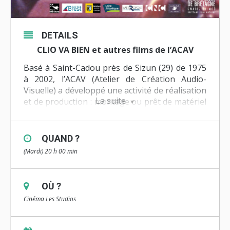
DÉTAILS
CLIO VA BIEN et autres films de l’ACAV
Basé à Saint-Cadou près de Sizun (29) de 1975
à 2002, l’ACAV (Atelier de Création Audio-
Visuelle) a développé une activité de réalisation
La suite
et de production : montage ou prêt de matériel
pour les professionnels, stages et formations
pour les écoles et collèges. Les nombreux films
de l’ACAV renvoient à des sujets de société,
QUAND ?
voire militants aussi bien en documentaire,
(Mardi) 20 h 00 min
fiction ou animation.
Mardi 23 janvier 2018 à 20h. Cinéma Les
OÙ ?
Studios – Brest
Cinéma Les Studios
Debout les crabes, la marée monte
Un film de la Maison des jeunes de
Plabennec
(1976, 25 minutes).
Réalisé par un