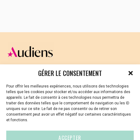
https://youtu.be/b2WtnWNtflw?feature=shared
CELLULE D’ÉCOUTE ET DE SOUTIEN PSYCHOLOGIQUE ET
GÉRER LE CONSENTEMENT
JURIDIQUE
Pour offrir les meilleures expériences, nous utilisons des technologies
Vous avez été témoin ou vous êtes victime de VSS ? Ou
telles que les cookies pour stocker et/ou accéder aux informations des
vous êtes référent·es harcèlement en besoin de soutien
appareils. Le fait de consentir à ces technologies nous permettra de
ou d’informations ?
traiter des données telles que le comportement de navigation ou les ID
uniques sur ce site. Le fait de ne pas consentir ou de retirer son
01 87 20 30 90
consentement peut avoir un effet négatif sur certaines caractéristiques
et fonctions.
violences-sexuelles-culture@audiens.org
ACCEPTER