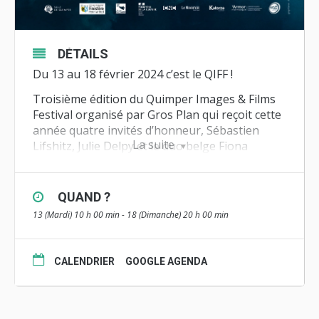
DÉTAILS
Du 13 au 18 février 2024 c’est le QIFF !
Troisième édition du Quimper Images & Films
Festival organisé par Gros Plan qui reçoit cette
année quatre invités d’honneur, Sébastien
La suite
Lifshitz, Julie Delpy et le duo belge Fiona
Gordon et Dominique Abel. Plus de 40 films au
programme, des avants-premières, des
rencontres, des ateliers, des concerts et le Prix
QUAND ?
régional du clip. Cette année encore
Films en
13 (Mardi) 10 h 00 min - 18 (Dimanche) 20 h 00 min
Bretagne
s’associe au QIFF et animera le
rendez-vous « Parcours de comédienne » en
compagnie de Julie Delpy, samedi 17 février.
CALENDRIER
GOOGLE AGENDA
Renseignements et programme complet
ICI
Bande-annonce du Qiff :