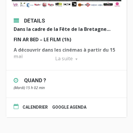
DÉTAILS
Dans la cadre de la Fête de la Bretagne
…
FIN AR BED – LE FILM (1h)
A découvrir dans les cinémas
à partir du 15
mai
La suite
Projections suivies d’une rencontre
avec
Nicolas Leborgne, le réalisateur,
ou Nolwenn
Korbell, comédienne
QUAND ?
(Mardi) 15 h 02 min
Trois destins se croisent et se lient sur les
routes de Bretagne, dans un road-trip vers le
passé et l’avenir. Contrainte de conduire le
CALENDRIER
GOOGLE AGENDA
jeune Klet dans une course-poursuite contre
son demi-frère, Marie, femme d’affaires au
couple brisé, se découvre un autre compagnon
de route en la personne de Fañch, un vieil