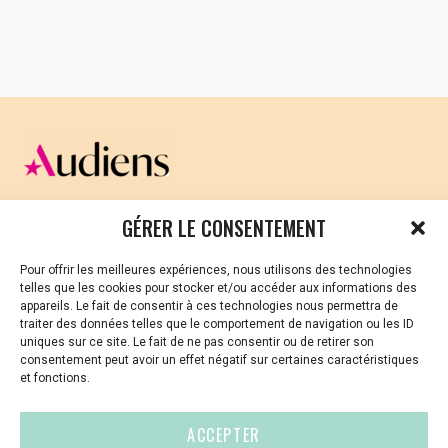
homme avec sa mystérieuse boîte à biscuits
sous le bras…
AURAY
Cinéma Ti Hanok
–
15 mai
– 20h45
– En partenariat avec
Ti Douar Alre
ST-BRIEUC
Cinéma Club 6 –
16 mai
–
20h30 – En partenariat avec
Telenn
CELLULE D’ÉCOUTE ET DE SOUTIEN PSYCHOLOGIQUE ET
GÉRER LE CONSENTEMENT
GOURIN
Cinéma Jeanne d’Arc –
17 mai
–
JURIDIQUE
20h – En partenariat avec
Bod Kelenn
Pour offrir les meilleures expériences, nous utilisons des technologies
RENNES
Cinéma Arvor
–
18 mai
– 21h
Vous avez été témoin ou vous êtes victime de VSS ? Ou
telles que les cookies pour stocker et/ou accéder aux informations des
vous êtes référent·es harcèlement en besoin de soutien
appareils. Le fait de consentir à ces technologies nous permettra de
CARANTEC
Cinéma L’Etoile
–
22 mai
–
ou d’informations ?
traiter des données telles que le comportement de navigation ou les ID
20h30 – En partenariat avec
KLT
uniques sur ce site. Le fait de ne pas consentir ou de retirer son
01 87 20 30 90
consentement peut avoir un effet négatif sur certaines caractéristiques
GUINGAMP
Cinéma Les Korrigans
–
28
et fonctions.
mai
– 20h – En partenariat avec
Ti ar vro
violences-sexuelles-culture@audiens.org
Gwengamp
ACCEPTER