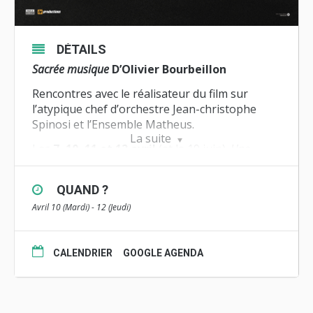
DÉTAILS
Sacrée musique
D’Olivier Bourbeillon
Rencontres avec le réalisateur du film sur
l’atypique chef d’orchestre Jean-christophe
Spinosi et l’Ensemble Matheus.
La suite
Les
7, 10, 11 et 12 avril
(et le 19 juin).
Une
tournée organisée par Zoom Bretagne –
Cinéphare.
QUAND ?
Documentaire, 54′, 2017
Avril 10 (Mardi) - 12 (Jeudi)
Produit par Paris Brest productions, TS
productions et Ensemble Matheus en
partenariat avec France Televisions, TVR,
CALENDRIER
GOOGLE AGENDA
Tébéo, Tébésud
« Vous avez dit classique ? »
Chef d’orchestre atypique, Jean-Christophe