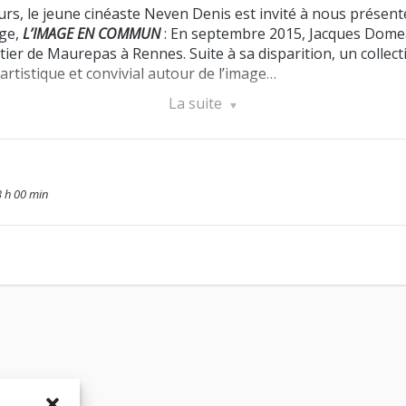
urs, le jeune cinéaste Neven Denis est invité à nous présen
age,
L’IMAGE EN COMMUN
: En septembre 2015, Jacques Domea
ier de Maurepas à Rennes. Suite à sa disparition, un collec
 artistique et convivial autour de l’image…
La suite
e un classique du cinéma (documentaire), le film
EN CONSTR
mme l’espace d’une rencontre (ici le Bario Chino de Barcelo
eminerie (Rennes), tous les jeudis et vendredis !
3 h 00 min
tite restauration sur place / Projection à 20h30 – tarifs : 1
dudoc.org