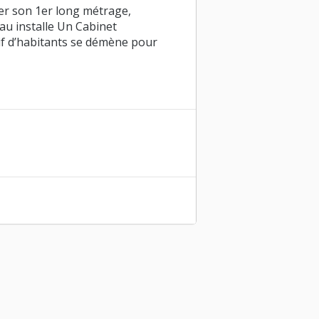
ter son 1er long métrage,
u installe Un Cabinet
tif d’habitants se démène pour
UCCION
de José Luis Guerin
ne).
€ à 4€]