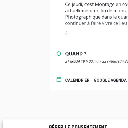
Ce jeudi, c’est Montage en co
actuellement en fin de mont
Photographique dans le quart
continuer à faire vivre ce lieu
&
vendredi soir, on vous propos
montrant aussi un quartier co
QUAND ?
PARCH’ FEVER c’est à la Parch
21 (Jeudi) 19 h 00 min - 22 (Vendredi) 2
[Ouverture du bar dès 19h – pe
En savoir +
CALENDRIER
GOOGLE AGENDA
contact :
comptoir@comptoir
GÉRER LE CONSENTEMENT