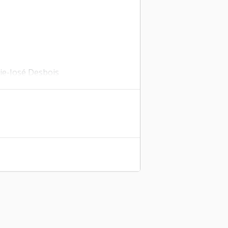
ie-José Desbois
«Le panier du bocage»