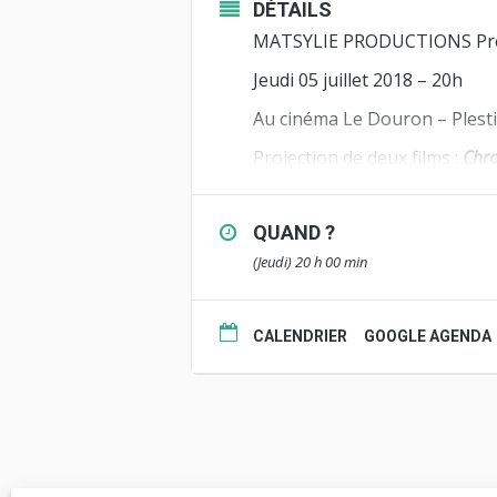
DÉTAILS
MATSYLIE PRODUCTIONS
Pr
Jeudi 05 juillet 2018 – 20h
Au cinéma Le Douron – Plesti
Projection de deux films :
Chro
Suivie d’un échange avec Mar
QUAND ?
BANDE ANNONCE : https://v
(Jeudi) 20 h 00 min
CALENDRIER
GOOGLE AGENDA