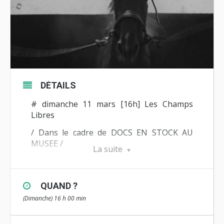
DÉTAILS
# dimanche 11 mars [16h] Les Champs
Libres
/ Dans le cadre de DOCS EN STOCK AU
MUSEE /
La suite
L’HIPPODROME
un film de Céline Dréan
(France, 2017, 64′, Vivement Lundi !)
QUAND ?
Au sud-est de Paris se dresse l’imposant
(Dimanche) 16 h 00 min
hippodrome de Vincennes, temple des
turfistes aujourd’hui de plus en plus