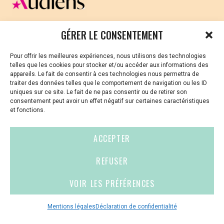
CELLULE D’ÉCOUTE ET DE SOUTIEN PSYCHOLOGIQUE ET
GÉRER LE CONSENTEMENT
JURIDIQUE
Pour offrir les meilleures expériences, nous utilisons des technologies
Vous avez été témoin ou vous êtes victime de VSS ? Ou
telles que les cookies pour stocker et/ou accéder aux informations des
vous êtes référent·es harcèlement en besoin de soutien
appareils. Le fait de consentir à ces technologies nous permettra de
ou d’informations ?
traiter des données telles que le comportement de navigation ou les ID
uniques sur ce site. Le fait de ne pas consentir ou de retirer son
01 87 20 30 90
consentement peut avoir un effet négatif sur certaines caractéristiques
et fonctions.
violences-sexuelles-culture@audiens.org
ACCEPTER
Site internet
REFUSER
VOIR LES PRÉFÉRENCES
Contact
Espace
Mentions
presse
légales
Mentions légales
Déclaration de confidentialité