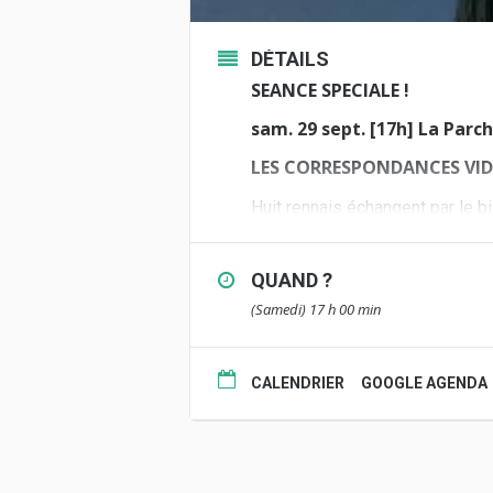
DÉTAILS
SEANCE SPECIALE !
sam. 29 sept. [17h] La Parc
LES CORRESPONDANCES VI
Huit rennais échangent par le b
Quatre voyageurs et quatre séde
Ancré dans son quotidien, dans
QUAND ?
entretenir une correspondance.
(Samedi) 17 h 00 min
Ils nous offrent une belle renc
Projection en présence des 
Un projet mené en partenari
CALENDRIER
GOOGLE AGENDA
prennent l’art’
Plus d’informations