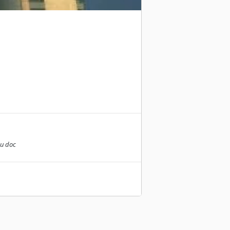
intimité.
 son parcours et sa culture de quoi
du doc
iales et du dispositif ‘les Rennais