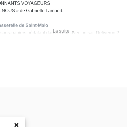
ÉTONNANTS VOYAGEURS
 NOUS » de Gabrielle Lambert.
asserelle de Saint-Malo
La suite
ans-papiers pédalant dans la nuit avec un sac Deliveroo ?
à sa condition humaine. Il s’arme des vers de Victor Hugo et slal
opre étoile.
la précarité et l’exil, s’emparent des mots de Victor Hugo qui 
n, les cinq personnages franchissent un cap ; à leur tour dire le