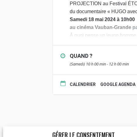
PROJECTION au Festival 
du documentaire « HUGO avec
Samedi 18 mai 2024 à 10h00
au cinéma Vauban-Grande
p
À quoi pense un jeune homme s
Il regarde les astres et pense 
la ville, à la recherche de sa pr
QUAND ?
Cinq hommes et femmes, vivant 
(Samedi) 10 h 00 min - 12 h 00 min
leurs vies.
Aux côtés de l’illustre écrivai
Voir la bande-annonce :
ICI
CALENDRIER
GOOGLE AGENDA
GÉRER LE CONSENTEMENT