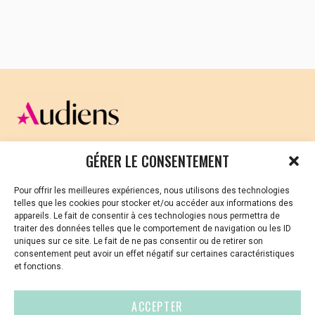
reconstruire l’abbaye et de refonder une
communauté. Succès matériel et relatif échec
sipirituel. Aventure riche en étoffe humaine, en
tensions, conflits aussi.
En 1990, Bruno Vienne et François Gorin
entament un travail d’enquête et retrouvent un
à un les témoins direct de l’aventure de
Boquen. Ils sont frappés de voir à quel point le
personnage de Dom Alexis a laissé dans les
mémoires une trace profonde. Ils accumulent
CELLULE D’ÉCOUTE ET DE SOUTIEN PSYCHOLOGIQUE ET
un précieux matériau documentaire :
GÉRER LE CONSENTEMENT
JURIDIQUE
entretiens audio, lettres, ouvrages divers,
photos d’époque, etc. Une quinzaine d’années
Pour offrir les meilleures expériences, nous utilisons des technologies
Vous avez été témoin ou vous êtes victime de VSS ? Ou
passent et le projet renaît.
telles que les cookies pour stocker et/ou accéder aux informations des
vous êtes référent·es harcèlement en besoin de soutien
appareils. Le fait de consentir à ces technologies nous permettra de
ou d’informations ?
traiter des données telles que le comportement de navigation ou les ID
uniques sur ce site. Le fait de ne pas consentir ou de retirer son
01 87 20 30 90
consentement peut avoir un effet négatif sur certaines caractéristiques
et fonctions.
violences-sexuelles-culture@audiens.org
ACCEPTER