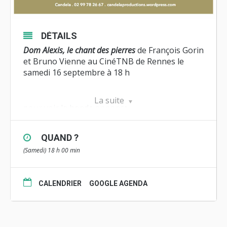
DÉTAILS
Dom Alexis, le chant des pierres
de François Gorin
et Bruno Vienne
au CinéTNB de Rennes
le
samedi 16 septembre à 18 h
La suite
pour voir la bande annonce
pour voir le site du film
QUAND ?
(Samedi) 18 h 00 min
Long-métrage de 90 minutes
Réalisation François Gorin et Bruno Vienne
Alexis Presse est une légende, l’histoire de
CALENDRIER
GOOGLE AGENDA
Boquen une épopée : arrivé seul dans les
ruines en 1936, ce moine cistercien à la tête
dure et au rayonnement certain, a entrepris de