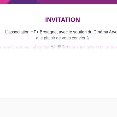
INVITATION
L’association HF+ Bretagne,
avec le soutien du Cinéma Arvo
a le plaisir de vous convier à
La suite
gnostic sur les inégalités
de genre dans les arts et la cultu
suivie d’une projection rencontre
Vendredi 29 septembre à 17h30
au Cinéma Arvor – Rennes
Salle 5 – 11 rue de Châtillon – Rennes
(accès métros A & B, Gare)
 femmes et des minorités de genre dans la culture : est-ce 
 2015, le diagnostic régional d’HF+ Bretagne a depuis lors éclai
ogrammations et dans les métiers de la culture en Bretagne. En 