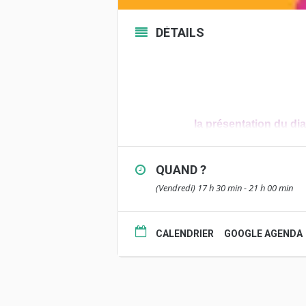
DÉTAILS
la présentation du dia
QUAND ?
(Vendredi) 17 h 30 min - 21 h 00 min
CALENDRIER
GOOGLE AGENDA
Place des
Publié pour la première fois en
genre persistantes dans les pr