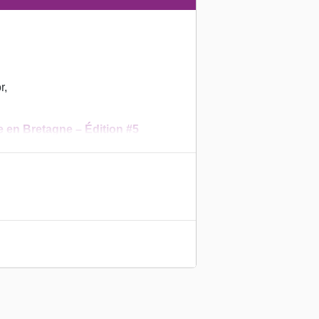
r,
re
en Bretagne – Édition #5
que ça bouge ?
ré objectivement les inégalités de
2023 l’étude introduit des nouveaux