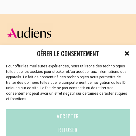
CELLULE D’ÉCOUTE ET DE SOUTIEN PSYCHOLOGIQUE ET
GÉRER LE CONSENTEMENT
JURIDIQUE
Pour offrir les meilleures expériences, nous utilisons des technologies
Vous avez été témoin ou vous êtes victime de VSS ? Ou
telles que les cookies pour stocker et/ou accéder aux informations des
vous êtes référent·es harcèlement en besoin de soutien
appareils. Le fait de consentir à ces technologies nous permettra de
ou d’informations ?
traiter des données telles que le comportement de navigation ou les ID
uniques sur ce site. Le fait de ne pas consentir ou de retirer son
01 87 20 30 90
consentement peut avoir un effet négatif sur certaines caractéristiques
et fonctions.
violences-sexuelles-culture@audiens.org
ACCEPTER
Site internet
REFUSER