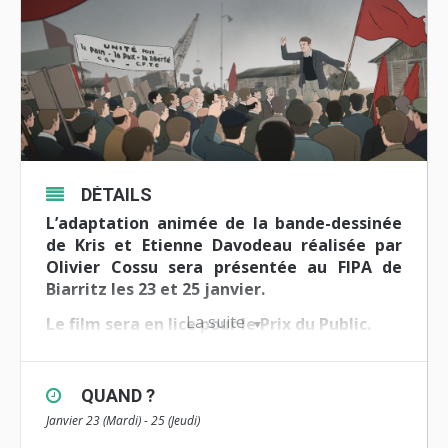
DÉTAILS
L’adaptation animée de la bande-dessinée
de Kris et Etienne Davodeau réalisée par
Olivier Cossu sera présentée au
FIPA
de
Biarritz les 23 et 25 janvier.
La suite
Le film sera en lice pour le Prix du Public.
« Un Homme est mort » est la première
fiction TV 100 % animée d’ARTE et la
QUAND ?
première du genre sélectionnée au FIPA.
Janvier 23 (Mardi) - 25 (Jeudi)