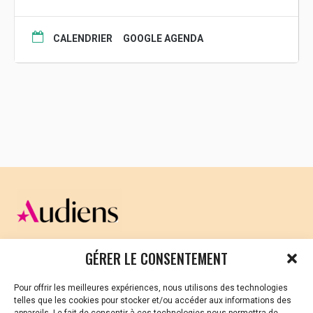
CALENDRIER
GOOGLE AGENDA
CELLULE D’ÉCOUTE ET DE SOUTIEN PSYCHOLOGIQUE ET
GÉRER LE CONSENTEMENT
JURIDIQUE
Pour offrir les meilleures expériences, nous utilisons des technologies
Vous avez été témoin ou vous êtes victime de VSS ? Ou
telles que les cookies pour stocker et/ou accéder aux informations des
vous êtes référent·es harcèlement en besoin de soutien