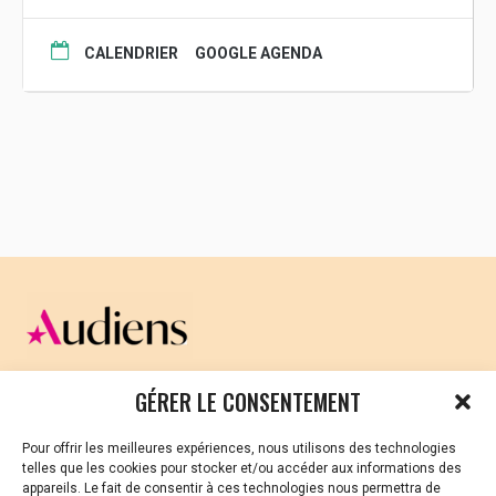
CALENDRIER
GOOGLE AGENDA
CELLULE D’ÉCOUTE ET DE SOUTIEN PSYCHOLOGIQUE ET
GÉRER LE CONSENTEMENT
JURIDIQUE
Pour offrir les meilleures expériences, nous utilisons des technologies
Vous avez été témoin ou vous êtes victime de VSS ? Ou
telles que les cookies pour stocker et/ou accéder aux informations des
vous êtes référent·es harcèlement en besoin de soutien
appareils. Le fait de consentir à ces technologies nous permettra de