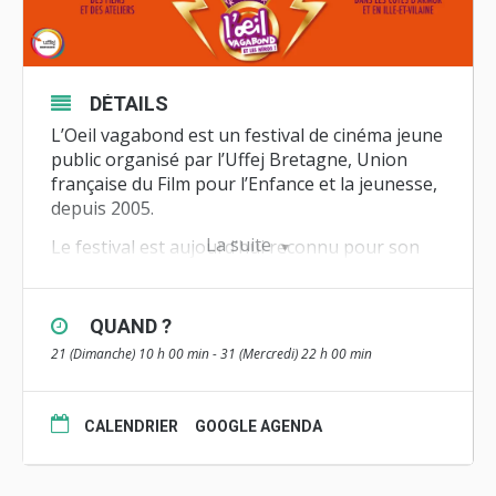
DÉTAILS
L’Oeil vagabond est un festival de cinéma jeune
public organisé par l’Uffej Bretagne, Union
française du Film pour l’Enfance et la jeunesse,
depuis 2005.
La suite
Le festival est aujourd’hui reconnu pour son
originalité et sa créativité. En effet, l’Uffej
Bretagne imagine et conçoit des
jeux
,
des
ateliers
, et des
animations
, afin que tout
QUAND ?
au long du festival, le jeune public et aussi les
21 (Dimanche) 10 h 00 min - 31 (Mercredi) 22 h 00 min
adultes, découvrent l’univers varié du cinéma et
s’initient tout en s’amusant aux techniques de
l’image.
CALENDRIER
GOOGLE AGENDA
L’Oeil Vagabond est
un festival visuel et
sonore pour petits et grands
qui se déroule