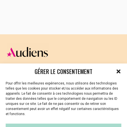
chaque année aux vacances de la Toussaint.
Accueil tout public en famille et en groupe
pour
découvrir, partager, expérimenter,
voir et entendre
.
Pléneuf Val André du 21 au 23 octobre à la salle des
Régates sur le font de mer et au Casino
Hillion les 25 et 26 octobre à l’espace Palante
Saint-Lunaire les 29,30 et 31 octobre au centre culturel Jean
CELLULE D’ÉCOUTE ET DE SOUTIEN PSYCHOLOGIQUE ET
GÉRER LE CONSENTEMENT
JURIDIQUE
Rochefort
Pour offrir les meilleures expériences, nous utilisons des technologies
Vous avez été témoin ou vous êtes victime de VSS ? Ou
Binic -Etables sur mer accueillera le festival du 21 au 25
telles que les cookies pour stocker et/ou accéder aux informations des
vous êtes référent·es harcèlement en besoin de soutien
appareils. Le fait de consentir à ces technologies nous permettra de
novembre à la Galerie et au cinéma Le Korrigan d’Etables
ou d’informations ?
traiter des données telles que le comportement de navigation ou les ID
sur Mer
uniques sur ce site. Le fait de ne pas consentir ou de retirer son
01 87 20 30 90
consentement peut avoir un effet négatif sur certaines caractéristiques
uffejbretagne.net
et fonctions.
violences-sexuelles-culture@audiens.org