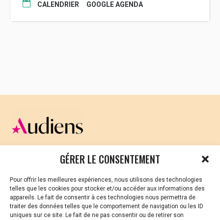
CALENDRIER
GOOGLE AGENDA
CELLULE D’ÉCOUTE ET DE SOUTIEN PSYCHOLOGIQUE ET
GÉRER LE CONSENTEMENT
JURIDIQUE
Pour offrir les meilleures expériences, nous utilisons des technologies
Vous avez été témoin ou vous êtes victime de VSS ? Ou
telles que les cookies pour stocker et/ou accéder aux informations des
vous êtes référent·es harcèlement en besoin de soutien
appareils. Le fait de consentir à ces technologies nous permettra de
ou d’informations ?
traiter des données telles que le comportement de navigation ou les ID
uniques sur ce site. Le fait de ne pas consentir ou de retirer son