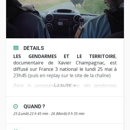
DÉTAILS
LES GENDARMES ET LE TERRITOIRE
,
documentaire de Xavier Champagnac, est
diffusé sur France 3 national le lundi 25 mai à
23h45 (puis en replay sur le site de la chaîne).
La suite
Dans la campagne de l’Orne, des gendarmes
répondent comme ils peuvent aux tensions
sociales qui traversent la population. Sans
formation appropriée, ils font face
QUAND ?
quotidiennement au sentiment d’abandon qui
25 (Lundi) 23 h 45 min - 26 (Mardi) 0 h 35 min
grandit dans le territoire.
En savoir +