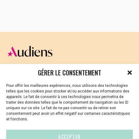
constructions. Le décès brutal de son fils aurait pu
étouffer ses élans mais il n’a fait que renforcer son
ardeur au travail et sa folie des grandeurs. Sa
douleur est devenue un nouveau moteur à ses
créations.
Voir la Bande annonce
Contact
Fred Grange
production@delautrecote.fr / 06 64 61 44 64 /
CELLULE D’ÉCOUTE ET DE SOUTIEN PSYCHOLOGIQUE ET
delautrecote.fr
GÉRER LE CONSENTEMENT
JURIDIQUE
Pour offrir les meilleures expériences, nous utilisons des technologies
Vous avez été témoin ou vous êtes victime de VSS ? Ou
telles que les cookies pour stocker et/ou accéder aux informations des
vous êtes référent·es harcèlement en besoin de soutien
appareils. Le fait de consentir à ces technologies nous permettra de
ou d’informations ?
traiter des données telles que le comportement de navigation ou les ID
uniques sur ce site. Le fait de ne pas consentir ou de retirer son
01 87 20 30 90
consentement peut avoir un effet négatif sur certaines caractéristiques
et fonctions.
violences-sexuelles-culture@audiens.org
ACCEPTER