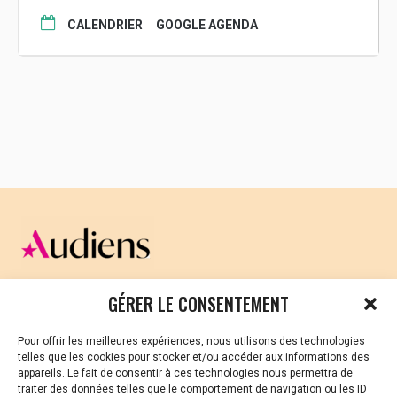
Une balade sonore imaginée par Ars Nomadis
CALENDRIER
GOOGLE AGENDA
est aussi prévue à partir de 19h.
Déroulé complet de la soirée et le détail des
films projetés ICI
Une soirée est organisée en partenariat avec la
Ville de Rennes, Ars Nomadis et le Village
d’Alphonse.
CELLULE D’ÉCOUTE ET DE SOUTIEN PSYCHOLOGIQUE ET
GÉRER LE CONSENTEMENT
JURIDIQUE
Pour offrir les meilleures expériences, nous utilisons des technologies
Vous avez été témoin ou vous êtes victime de VSS ? Ou
telles que les cookies pour stocker et/ou accéder aux informations des
vous êtes référent·es harcèlement en besoin de soutien
appareils. Le fait de consentir à ces technologies nous permettra de
ou d’informations ?
traiter des données telles que le comportement de navigation ou les ID