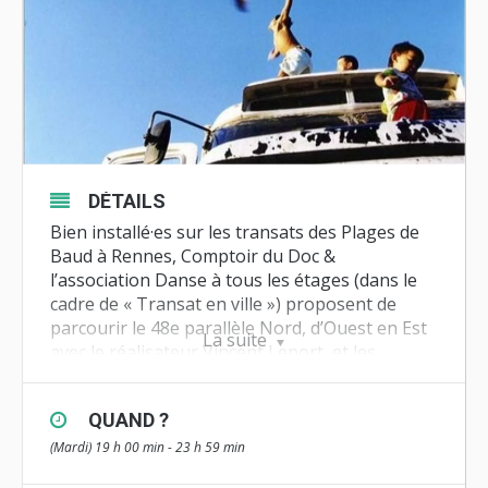
DÉTAILS
Bien installé·es sur les transats des Plages de
Baud à Rennes, Comptoir du Doc &
l’association Danse à tous les étages (dans le
cadre de « Transat en ville ») proposent de
parcourir le 48e parallèle Nord, d’Ouest en Est
La suite
avec le réalisateur Vincent Leport, et les
chorégraphies de Sylvain Prunenec à travers
des films qui, suivant le même parcours,
QUAND ?
travaillent autour des idées du cheminement,
du voyage, et du retour sur les traces d’un
(Mardi) 19 h 00 min - 23 h 59 min
voyageur précédent.