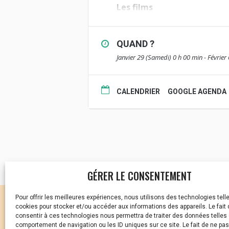
Les films
GUANZHOU, UNE NOUVELLE E
H6 de Ye Ye,
IN THE MOOD FOR LOVE de 
QUAND ?
COPYRIGHT VAN GOGH de Yu H
Janvier 29 (Samedi) 0 h 00 min - Févrie
UN PRINTEMPS A HONG-KON
OPERATION DRAGON de Robe
WHITE SNAKE de Ji Zhao et
CALENDRIER
GOOGLE AGENDA
LES SALLES PARTICIPANTES
Le Foyer
– Acigné
La Bobine
– Bréal-sous-Montfort
GÉRER LE CONSENTEMENT
Le Duguesclin
– Cancale
Pour offrir les meilleures expériences, nous utilisons des technologies tell
CELLULE D’ÉCOUTE ET DE
cookies pour stocker et/ou accéder aux informations des appareils. Le fait 
Le Chateaubriand
– Combourg
consentir à ces technologies nous permettra de traiter des données telles 
Vous avez été témoin ou
comportement de navigation ou les ID uniques sur ce site. Le fait de ne pa