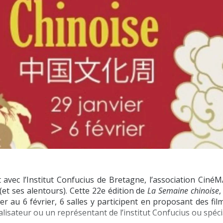
t avec
l’Institut Confucius de Bretagne
, l’association Ciné
et ses alentours). Cette 22e édition de
La Semaine chinoise
,
er au 6 février, 6 salles y participent en proposant des fi
isateur ou un représentant de l’institut Confucius ou spécial