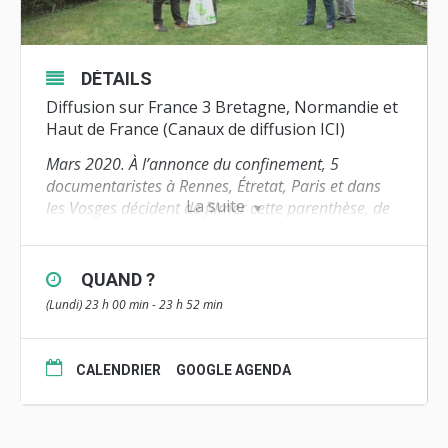
DÉTAILS
Diffusion sur France 3 Bretagne, Normandie et
Haut de France (
Canaux de diffusion ICI
)
Mars 2020. À l’annonce du confinement, 5
documentaristes à Rennes, Étretat, Paris et dans
La suite
les Vosges décident de filmer cette parenthèse, de
mettre leurs images en commun pour retrouver du
collectif au coeur de cet isolement.
QUAND ?
Un film réalisé par
(Lundi) 23 h 00 min - 23 h 52 min
Martin Benoist, Brigitte Chevet, Aubin
Hellot, Robin Huzinger, Elizabeth Jonniaux
Documentaire – 52 minutes
CALENDRIER
GOOGLE AGENDA
une coproduction Vivement Lundi ! / France
Télévisions
avec le soutien du CNC, de la Procirep et de