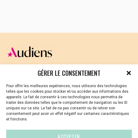
l’Angoa
CELLULE D’ÉCOUTE ET DE SOUTIEN PSYCHOLOGIQUE ET
GÉRER LE CONSENTEMENT
JURIDIQUE
Pour offrir les meilleures expériences, nous utilisons des technologies
Vous avez été témoin ou vous êtes victime de VSS ? Ou
telles que les cookies pour stocker et/ou accéder aux informations des
vous êtes référent·es harcèlement en besoin de soutien
appareils. Le fait de consentir à ces technologies nous permettra de
ou d’informations ?
traiter des données telles que le comportement de navigation ou les ID
uniques sur ce site. Le fait de ne pas consentir ou de retirer son
01 87 20 30 90
consentement peut avoir un effet négatif sur certaines caractéristiques
et fonctions.
violences-sexuelles-culture@audiens.org
ACCEPTER