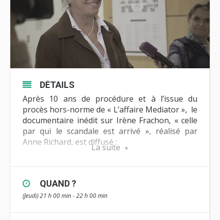
DÉTAILS
Après 10 ans de procédure et à l’issue du
procès hors-norme de « L’affaire Mediator », le
documentaire inédit sur Irène Frachon, « celle
par qui le scandale est arrivé », réalisé par
Anne Richard, est diffusé :
La suite
Lundi 26 avril à 22h50 dans La France en Vrai sur France 3
Bretagne
QUAND ?
Jeudi 29 avril à 22h30 dans La Ligne bleue sur France 3
(Jeudi) 21 h 00 min - 22 h 00 min
Jeuid 6 mai à 21h sur TVR, Tébéo&Tébésud