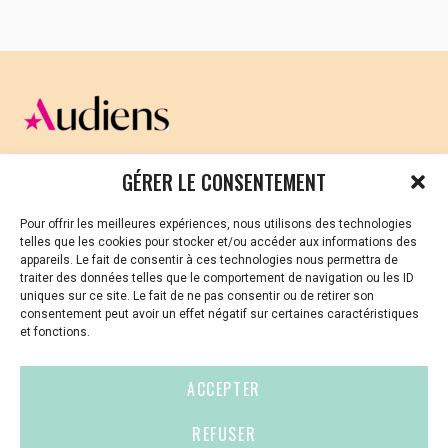
CELLULE D’ÉCOUTE ET DE SOUTIEN PSYCHOLOGIQUE ET
GÉRER LE CONSENTEMENT
JURIDIQUE
Pour offrir les meilleures expériences, nous utilisons des technologies
Vous avez été témoin ou vous êtes victime de VSS ? Ou
telles que les cookies pour stocker et/ou accéder aux informations des
vous êtes référent·es harcèlement en besoin de soutien
appareils. Le fait de consentir à ces technologies nous permettra de
ou d’informations ?
traiter des données telles que le comportement de navigation ou les ID
uniques sur ce site. Le fait de ne pas consentir ou de retirer son
01 87 20 30 90
consentement peut avoir un effet négatif sur certaines caractéristiques
et fonctions.
violences-sexuelles-culture@audiens.org
ACCEPTER
Site internet
REFUSER