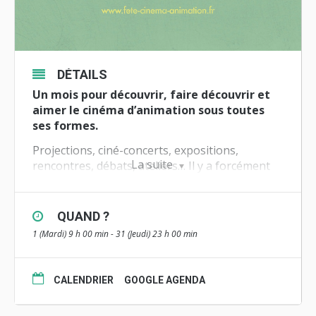
DÉTAILS
Un mois pour découvrir, faire découvrir et
aimer le cinéma d’animation sous toutes
ses formes.
Projections, ciné-concerts, expositions,
La suite
rencontres, débats, ateliers… Il y a forcément
un événement près de chez vous qui vous fera
découvrir une des multiples facettes du cinéma
d’animation ! Les cinémas, médiathèques,
QUAND ?
écoles et bibliothèques ont concocté des
1 (Mardi) 9 h 00 min - 31 (Jeudi) 23 h 00 min
programmes pour les petits et les grands afin
de faire profiter du cinéma d’animation partout
en France et dans le monde !
CALENDRIER
GOOGLE AGENDA
En quelques chiffres, la Fête, c’est :