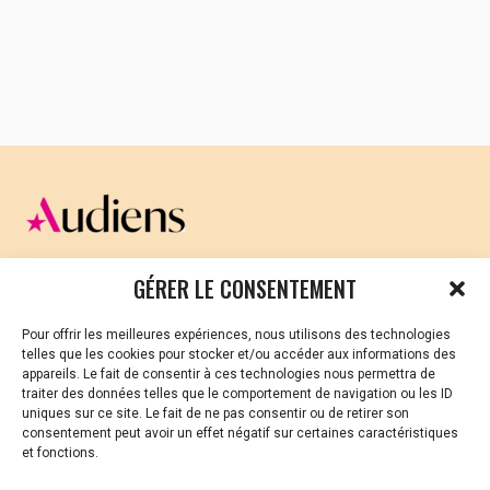
– 200
structures mobilisées
– 450 films
programmés
–
Plus de 600
évènements inscrits
Voir les événements près de chez vous
CELLULE D’ÉCOUTE ET DE SOUTIEN PSYCHOLOGIQUE ET
GÉRER LE CONSENTEMENT
JURIDIQUE
Pour offrir les meilleures expériences, nous utilisons des technologies
Vous avez été témoin ou vous êtes victime de VSS ? Ou
telles que les cookies pour stocker et/ou accéder aux informations des
vous êtes référent·es harcèlement en besoin de soutien
appareils. Le fait de consentir à ces technologies nous permettra de
ou d’informations ?
traiter des données telles que le comportement de navigation ou les ID
uniques sur ce site. Le fait de ne pas consentir ou de retirer son
01 87 20 30 90
consentement peut avoir un effet négatif sur certaines caractéristiques
et fonctions.
violences-sexuelles-culture@audiens.org