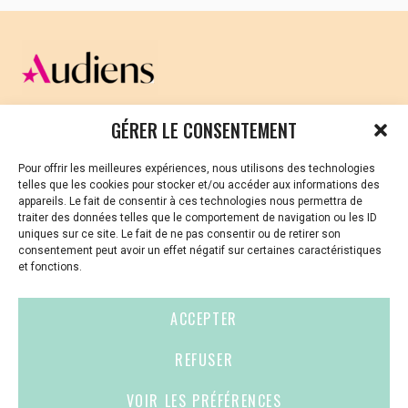
ainsi que des représentants de personnes
handicapées.
L’OBJECTIF
> Aider à changer le regard des entreprises sur
le handicap.
CELLULE D’ÉCOUTE ET DE SOUTIEN PSYCHOLOGIQUE ET
GÉRER LE CONSENTEMENT
> Montrer qu’être différent est une source de
JURIDIQUE
richesse pour l’entreprise.
Pour offrir les meilleures expériences, nous utilisons des technologies
> Démontrer que le « Handicap n’empêche pas
Vous avez été témoin ou vous êtes victime de VSS ? Ou
telles que les cookies pour stocker et/ou accéder aux informations des
vous êtes référent·es harcèlement en besoin de soutien
le talent ».
appareils. Le fait de consentir à ces technologies nous permettra de
ou d’informations ?
traiter des données telles que le comportement de navigation ou les ID
L’ASSOCIATION
uniques sur ce site. Le fait de ne pas consentir ou de retirer son
01 87 20 30 90
consentement peut avoir un effet négatif sur certaines caractéristiques
Créée en 2005 par Mireille Malot, l’association
et fonctions.
L’Hippocampe a pour objectif le
violences-sexuelles-culture@audiens.org
développement d’actions artistiques et
ACCEPTER
culturelles en faveur des personnes en
Site internet
situation de handicap. L’association a obtenu
REFUSER
fin 2011 la «reconnaissance d’intérêt général».
VOIR LES PRÉFÉRENCES
EN SAVOIR PLUS