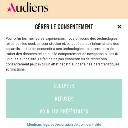
repas et spectacles en formule cabaret, soirée DJ,
atelier d’écriture à la maison Louis Guilloux
Ouistiti! ou L’état des choses + exposition Die
CELLULE D’ÉCOUTE ET DE SOUTIEN PSYCHOLOGIQUE ET
GÉRER LE CONSENTEMENT
Winter présentée par l’association GwinZegal…
JURIDIQUE
Horaires et programme complet à retrouver
Pour offrir les meilleures expériences, nous utilisons des technologies
Vous avez été témoin ou vous êtes victime de VSS ? Ou
:
https://filmsenbretagne.org/wp-
telles que les cookies pour stocker et/ou accéder aux informations des
vous êtes référent·es harcèlement en besoin de soutien
appareils. Le fait de consentir à ces technologies nous permettra de
content/uploads/2017/03/Programme-2017-
ou d’informations ?
traiter des données telles que le comportement de navigation ou les ID
Panoramic.pdf
uniques sur ce site. Le fait de ne pas consentir ou de retirer son
01 87 20 30 90
consentement peut avoir un effet négatif sur certaines caractéristiques
et fonctions.
violences-sexuelles-culture@audiens.org
ACCEPTER
Site internet
REFUSER
VOIR LES PRÉFÉRENCES
Contact
Espace
Mentions
presse
légales
Mentions légales
Déclaration de confidentialité