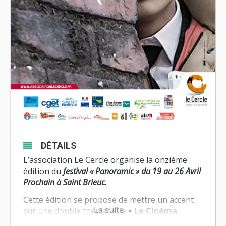
DÉTAILS
L’association Le Cercle organise la onzième
édition du
festival « Panoramic » du 19 au 26 Avril
Prochain à Saint Brieuc.
Cette édition se propose de
mettre un accent
La suite
sur une double thématique «
Le Cinéma
Coréen
» et «
Faire sa place
«