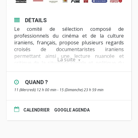
DÉTAILS
Le comité de sélection composé de
professionnels du cinéma et de la culture
iraniens, français, propose plusieurs regards
croisés de documentaristes iraniens
permettant ainsi une lecture nuancée et
La suite
critique de la situation sociale et politique du
pays.
Le Festival Nouvelles Images d’Iran a l’ambition
QUAND ?
de mettre à l’honneur la jeunesse du cinéma
11 (Mercredi) 12 h 00 min - 15 (Dimanche) 23 h 59 min
iranien en l’invitant à présenter ses premières
réalisations et la crème de ce qui forme une
pépinière de talents et un vivier de créateurs
CALENDRIER
GOOGLE AGENDA
libres et émancipés. C’est la raison pour
laquelle le court métrage est au rendez-vous
de cet événement résolument tourné vers la
rencontre entre les peuples, le dialogue