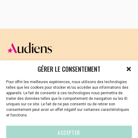
interculturel et la fraternité humaine.
CELLULE D’ÉCOUTE ET DE SOUTIEN PSYCHOLOGIQUE ET
GÉRER LE CONSENTEMENT
JURIDIQUE
Pour offrir les meilleures expériences, nous utilisons des technologies
Vous avez été témoin ou vous êtes victime de VSS ? Ou
telles que les cookies pour stocker et/ou accéder aux informations des
vous êtes référent·es harcèlement en besoin de soutien
appareils. Le fait de consentir à ces technologies nous permettra de
ou d’informations ?
traiter des données telles que le comportement de navigation ou les ID
uniques sur ce site. Le fait de ne pas consentir ou de retirer son
01 87 20 30 90
consentement peut avoir un effet négatif sur certaines caractéristiques
et fonctions.
violences-sexuelles-culture@audiens.org
ACCEPTER