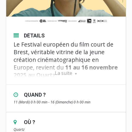
DÉTAILS
Le Festival européen du film court de
Brest, véritable vitrine de la jeune
création cinématographique en
Europe, revient du
11 au 16 novembre
La suite
2025 au Quartz.
Pour sa 40e édition, le Festival
européen du film court de Brest vous
QUAND ?
invite a une semaine de découverte de
11 (Mardi) 0 h 00 min - 16 (Dimanche) 0 h 00 min
talents d’hier et de demain, entre
compétition, programmes off et
OÙ ?
séances rétrospectives, comme un
Quartz