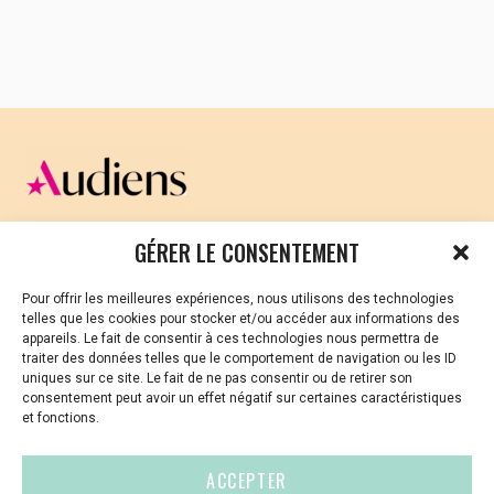
profit maximum, mais comme support du
vivant dont l’humain. Et si fournir une
alimentation saine et sauvage était le meilleur
garant pour sauver les mers ?
Les films venus d’horizons maritimes variés
viendront donc alimenter des échanges autour
de ce thème et de la pêche en général. La
parole sera donnée aux cuisiniers et
gastronomes, qui proposent la mise en valeur
culinaires des produits la mer en partageant la
CELLULE D’ÉCOUTE ET DE SOUTIEN PSYCHOLOGIQUE ET
GÉRER LE CONSENTEMENT
même éco-responsabilité. Elle sera aussi
JURIDIQUE
donnée aux scientifiques qui œuvrent pour
Pour offrir les meilleures expériences, nous utilisons des technologies
Vous avez été témoin ou vous êtes victime de VSS ? Ou
adapter prises et équilibres naturels.
telles que les cookies pour stocker et/ou accéder aux informations des
vous êtes référent·es harcèlement en besoin de soutien
appareils. Le fait de consentir à ces technologies nous permettra de
Durant plus d’une semaine, de Lorient à
ou d’informations ?
traiter des données telles que le comportement de navigation ou les ID
Quiberon, une véritable synergie autour du
uniques sur ce site. Le fait de ne pas consentir ou de retirer son
cinéma va ouvrir débat et imagination pour
01 87 20 30 90
consentement peut avoir un effet négatif sur certaines caractéristiques
et fonctions.
envisager, avec les gens de mer, l’avenir
des océans dont dépend l’humanité.
violences-sexuelles-culture@audiens.org
ACCEPTER