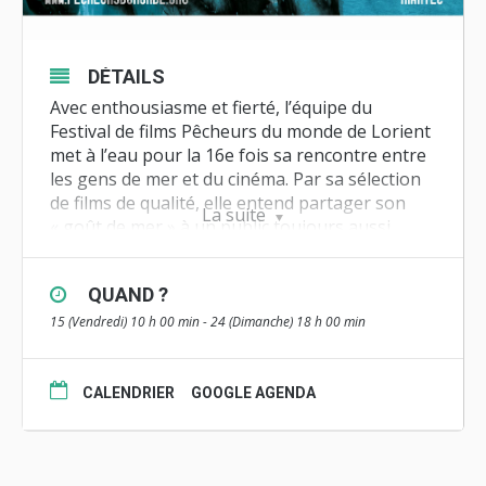
DÉTAILS
Avec enthousiasme et fierté, l’équipe du
Festival de films Pêcheurs du monde de Lorient
met à l’eau pour la 16e fois sa rencontre entre
les gens de mer et du cinéma. Par sa sélection
de films de qualité, elle entend partager son
La suite
« goût de mer » à un public toujours aussi
nombreux.
Le pêcheur, la mer et l’assiette
, nouveau thème
QUAND ?
de cette édition 2024
15 (Vendredi) 10 h 00 min - 24 (Dimanche) 18 h 00 min
Aujourd’hui il y a urgence à prendre en compte
le double impératif – nourrir la population et
CALENDRIER
GOOGLE AGENDA
sauvegarder la qualité des océans. Or
précisément c’est le rôle des travailleurs de la
mer, attachés plus que d’autres aux océans,
non comme objet de loisir, de commerce ou de