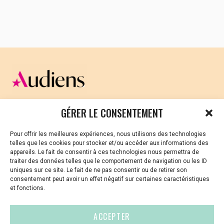
CELLULE D’ÉCOUTE ET DE SOUTIEN PSYCHOLOGIQUE ET
GÉRER LE CONSENTEMENT
JURIDIQUE
Pour offrir les meilleures expériences, nous utilisons des technologies
Vous avez été témoin ou vous êtes victime de VSS ? Ou
telles que les cookies pour stocker et/ou accéder aux informations des
vous êtes référent·es harcèlement en besoin de soutien
appareils. Le fait de consentir à ces technologies nous permettra de
ou d’informations ?
traiter des données telles que le comportement de navigation ou les ID
uniques sur ce site. Le fait de ne pas consentir ou de retirer son
01 87 20 30 90
consentement peut avoir un effet négatif sur certaines caractéristiques
et fonctions.
violences-sexuelles-culture@audiens.org
ACCEPTER