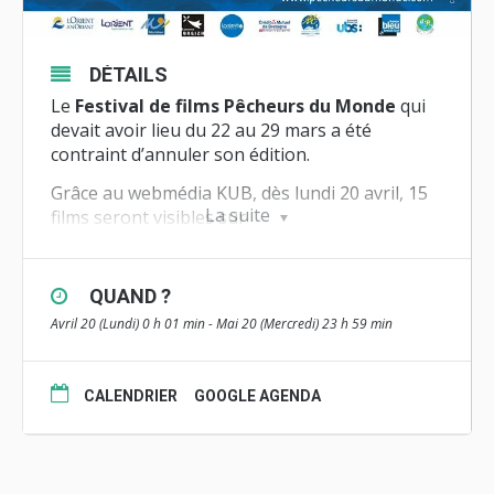
DÉTAILS
Le
Festival de films Pêcheurs du Monde
qui
devait avoir lieu du 22 au 29 mars a été
contraint d’annuler son édition.
Grâce au webmédia KUB, dès lundi 20 avril, 15
La suite
films seront visibles sur
www.kubweb.media
pour une durée d’un mois !
Toute la liste des films est sur
www.pecheursdumonde.org
QUAND ?
Avril 20 (Lundi) 0 h 01 min - Mai 20 (Mercredi) 23 h 59 min
CALENDRIER
GOOGLE AGENDA